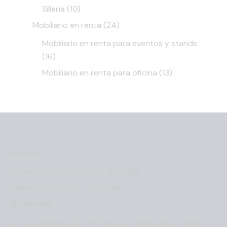
Silleria
(10)
Mobiliario en renta
(24)
Mobiliario en renta para eventos y stands
(16)
Mobiliario en renta para oficina
(13)
Horario
Lunes-Viernes: 9:00 AM – 6:00 PM
Sabados: 9:00 AM – 4:00 PM
Dirección
Ignacio Aldama 30, San Francisco Xicaltongo, 08230,